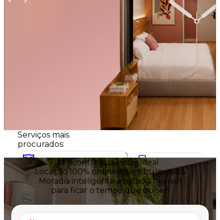
Serviços mais
procurados:
Encontre
sua Housi ideal
Locação 100% online e sem burocracia
Decorar
Morar
Moradia inteligente e estadia flexível
para ficar o tempo que quiser!
Solução completa de arquitetura
Moradia inteligente e flexível para ficar
gestão para rentabilizar mais.
o tempo que quiser.