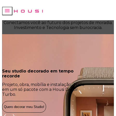
Conectamos você ao futuro dos projetos de moradia.
Investimento e Tecnologia sem burocracia.
Seu studio decorado em tempo
O que já er
recorde
melhor!
Projeto, obra, mobília e instalação. Tudo
More na Hous
em um só pacote com a Housi Decor
praticidade e
Turbo.
Quero decorar meu Studio!