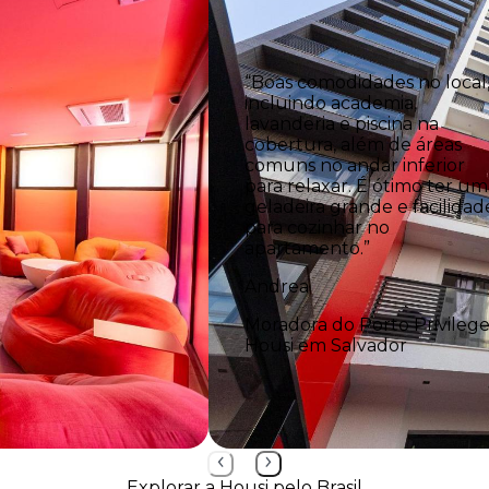
“Boas comodidades no local
incluindo academia,
lavanderia e piscina na
cobertura, além de áreas
comuns no andar inferior
para relaxar. É ótimo ter um
geladeira grande e facilidad
para cozinhar no
apartamento.”
Andrea
Moradora do Porto Privileg
Housi em Salvador
Explorar a Housi pelo Brasil