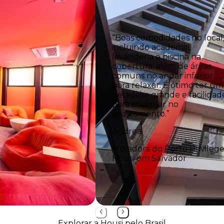
“Boas comodidades no local
incluindo academia,
lavanderia e piscina na
cobertura, além de áreas
comuns no andar inferior
para relaxar. É ótimo ter um
geladeira grande e facilidad
para cozinhar no
apartamento.”
Andrea
Moradora do Porto Privileg
Housi em Salvador
Explorar a Housi pelo Brasil