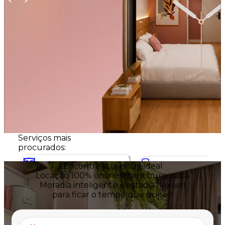
Serviços mais
procurados:
Encontre
sua Housi ideal
Locação 100% online e sem burocracia
Decorar
Morar
Moradia inteligente e estadia flexível
para ficar o tempo que quiser!
Solução completa de arquitetura
Moradia inteligente e flexível para ficar
gestão para rentabilizar mais.
o tempo que quiser.