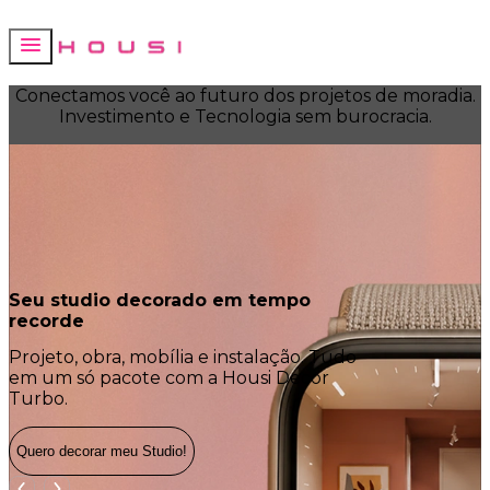
Conectamos você ao futuro dos projetos de moradia.
Investimento e Tecnologia sem burocracia.
Seu studio decorado em tempo
O que já er
recorde
melhor!
Projeto, obra, mobília e instalação. Tudo
More na Hous
em um só pacote com a Housi Decor
praticidade e
Turbo.
Quero decorar meu Studio!