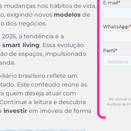
s mudanças nos hábitos de vida,
o, exigindo novos
modelos
de
ão dos negócios.
2026, a tendência é a
o
smart living
. Essa evolução
ção de espaços, impulsionado
anda.
iário brasileiro reflete um
tado. Este conteúdo reúne as
ara quem deseja atuar com
Ao assinar a
Continue a leitura e descubra
Política de P
ra
investir
em imóveis de forma