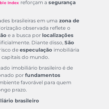
reforçam a
segurança
ble Index
dades brasileiras em uma
zona de
alorização observada reflete o
ção
e a busca por
localizações
tificialmente. Diante disso,
São
risco de
especulação
imobiliária
s capitais do mundo.
ado imobiliário brasileiro é de
ionado por
fundamentos
mbiente favorável para quem
ongo prazo.
iário brasileiro