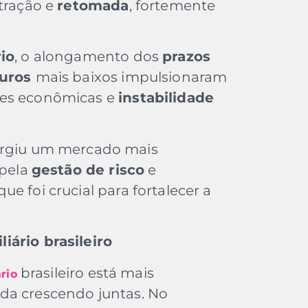
etração e
retomada
, fortemente
rio
, o alongamento dos
prazos
juros
mais baixos impulsionaram
ões econômicas e
instabilidade
surgiu um mercado mais
 pela
gestão de risco
e
ue foi crucial para fortalecer a
iário brasileiro
brasileiro está mais
rio
da crescendo juntas. No