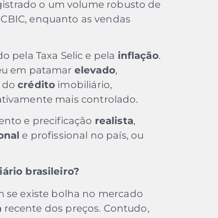
egistrado o um volume robusto de
CBIC, enquanto as vendas
o pela Taxa Selic e pela
inflação
.
ceu em patamar
elevado
,
o do
crédito
imobiliário,
ativamente mais controlado.
ento e precificação
realista
,
onal
e profissional no país, ou
ário brasileiro?
m se existe bolha no mercado
a
recente dos preços. Contudo,