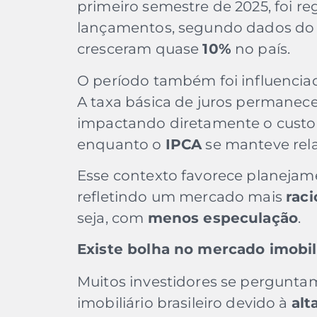
primeiro semestre de 2025, foi r
lançamentos, segundo dados do 
cresceram quase
10%
no país.
O período também foi influenciad
A taxa básica de juros permane
impactando diretamente o cust
enquanto o
IPCA
se manteve rel
Esse contexto favorece planejam
refletindo um mercado mais
raci
seja, com
menos especulação
.
Existe bolha no mercado imobili
Muitos investidores se pergunta
imobiliário brasileiro devido à
alt