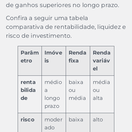
de ganhos superiores no longo prazo.
Confira a seguir uma tabela
comparativa de rentabilidade, liquidez e
risco de investimento.
Parâm
Imóve
Renda
Renda
etro
is
fixa
variáv
el
renta
médio
baixa
média
bilida
a
ou
ou
de
longo
média
alta
prazo
risco
moder
baixa
alto
ado