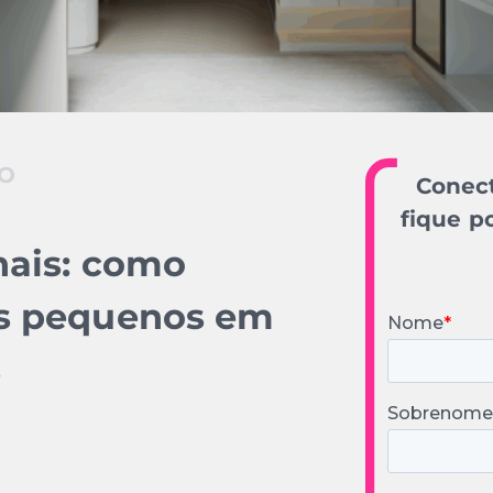
O
Conect
fique p
nais: como
os pequenos em
s