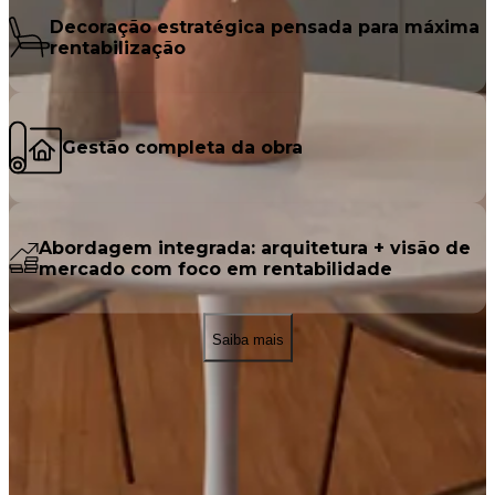
Decoração estratégica pensada para
máxima
rentabilização
Gestão completa
da obra
Abordagem integrada
: arquitetura + visão de
mercado com foco em rentabilidade
Saiba mais