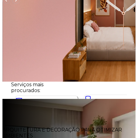
Serviços mais
procurados:
Morar
Decorar
Moradia inteligente e flexível para ficar
Solução completa de arquitetur
o tempo que quiser.
gestão para rentabilizar mais.
ARQUITETURA E DECORAÇÃO PARA OTIMIZAR
AMBIENTES