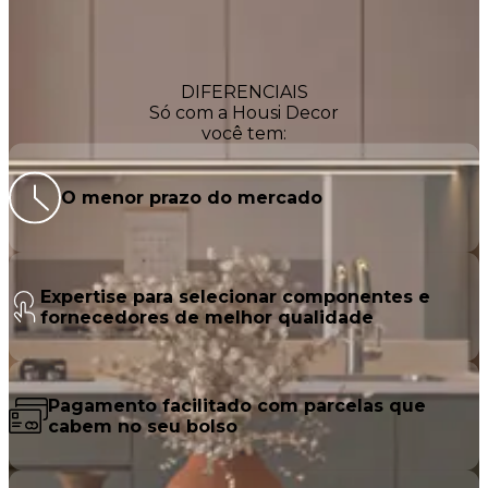
Calcular
Agora
DIFERENCIAIS
Só com a
Housi Decor
você tem:
O
menor prazo
do mercado
Expertise para selecionar
componentes e
fornecedores de melhor qualidade
Pagamento facilitado
com parcelas que
cabem no seu bolso