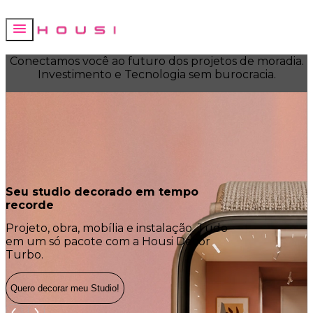
Conectamos você ao futuro dos projetos de moradia.
Investimento e Tecnologia sem burocracia.
Seu studio decorado em tempo
O que já er
recorde
melhor!
Projeto, obra, mobília e instalação. Tudo
More na Hous
em um só pacote com a Housi Decor
praticidade e
Turbo.
Quero decorar meu Studio!