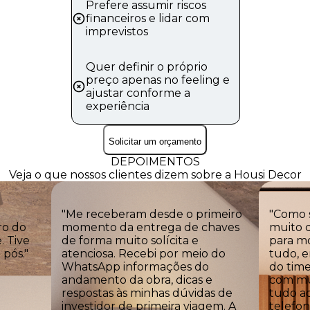
Prefere assumir riscos
financeiros e lidar com
imprevistos
Quer definir o próprio
preço apenas no feeling e
ajustar conforme a
experiência
Solicitar um orçamento
DEPOIMENTOS
Veja o que nossos clientes dizem sobre a
Housi Decor
"Me receberam desde o primeiro
"Como s
ro do
momento da entrega de chaves
muito d
. Tive
de forma muito solícita e
para mo
pós."
atenciosa. Recebi por meio do
tudo, e
WhatsApp informações do
do time
andamento da obra, dicas e
com mui
respostas às minhas dúvidas de
tudo aq
investidor de primeira viagem. A
telefo