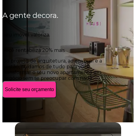
A gente decora.
Seu imóvel valoriza.
Você rentabiliza 20% mais.
Do projeto de arquitetura, ao enxoval e a
gestão,
cuidamos de tudo para você
transformar o seu novo apartamento em
negócio
sem se preocupar com nada.
Solicite seu orçamento