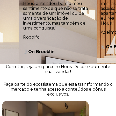
Housi entendeu bem o meu
minhas 
sentimento de que não se trata
assesso
somente de um imóvel ou de
aparta
uma diversificação de
eu rea
investimento, mas também de
Housi."
uma conquista."
Adelm
Rodolfo
On B
On Brooklin
Corretor, seja um
parceiro Housi
Decor e aumente
suas vendas!
Faça parte do ecossistema que está transformando o
mercado e tenha acesso a conteúdos e bônus
exclusivos.