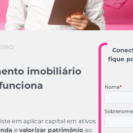
EIRO
Conect
fique p
ento imobiliário
 funciona
ste em aplicar capital em ativos
enda
e
valorizar patrimônio
ao