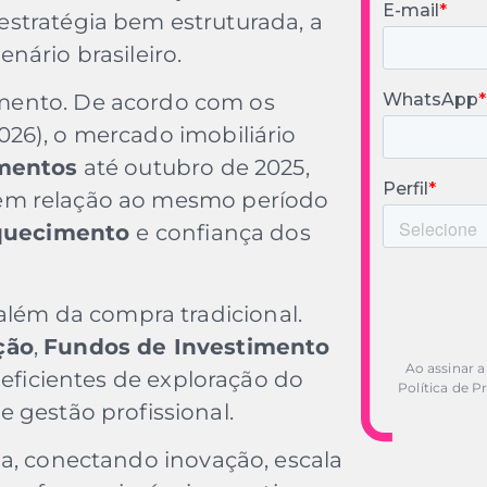
stratégia bem estruturada, a
nário brasileiro.
mento. De acordo com os
026), o mercado imobiliário
mentos
até outubro de 2025,
m relação ao mesmo período
quecimento
e confiança dos
 além da compra tradicional.
ção
,
Fundos de Investimento
Ao assinar a
 eficientes de exploração do
Política de P
e gestão profissional.
a, conectando inovação, escala