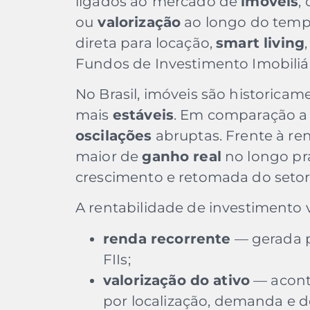
ligados ao
mercado de
imóveis
,
ou
valorização
ao longo do tempo
direta para locação,
smart living
Fundos de Investimento Imobiliári
No Brasil, imóveis são historica
mais
estáveis
. Em comparação a
oscilações
abruptas. Frente à ren
maior de
ganho real
no longo pr
crescimento e retomada do setor
A rentabilidade de investimento 
renda recorrente
— gerada p
FIIs;
valorização do ativo
— acont
por localização, demanda e 