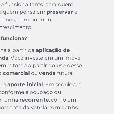
ário funciona tanto para quem
a quem pensa em
preservar
e
s anos, combinando
 crescimento.
 funciona?
na a partir da
aplicação de
nda
. Você investe em um imóvel
ém retorno a partir do uso desse
ão
comercial
ou
venda
futura.
e o
aporte inicial
. Em seguida, o
 conforme é ocupado ou
de forma
recorrente
, como um
momento da venda com ganho