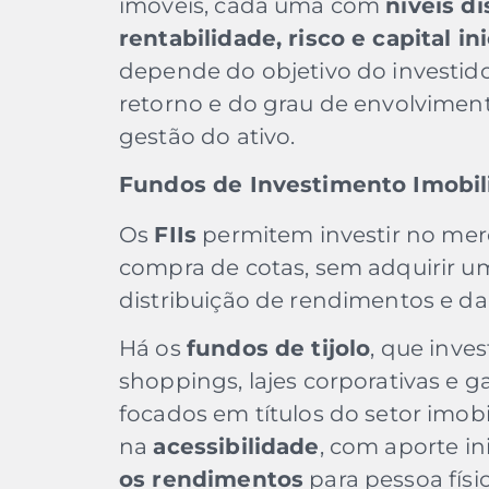
imóveis, cada uma com
níveis di
rentabilidade, risco e capital ini
depende do objetivo do investido
retorno e do grau de envolviment
gestão do ativo.
Fundos de Investimento Imobiliá
Os
FIIs
permitem investir no mer
compra de cotas, sem adquirir um
distribuição de rendimentos e da 
Há os
fundos de tijolo
, que inv
shoppings, lajes corporativas e g
focados em títulos do setor imobi
na
acessibilidade
, com aporte in
os rendimentos
para pessoa físic