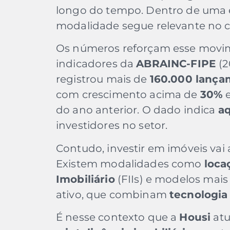
longo do tempo. Dentro de uma e
modalidade segue relevante no ce
Os números reforçam esse movi
indicadores da
ABRAINC-FIPE
(2
registrou mais de
160.000 lança
com crescimento acima de
30%
e
do ano anterior. O dado indica
a
investidores no setor.
Contudo, investir em imóveis vai
Existem modalidades como
loca
Imobiliário
(FIIs) e modelos mais
ativo, que combinam
tecnologia
É nesse contexto que a
Housi
atu