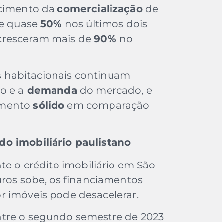
scimento da
comercialização
de
de quase
50%
nos últimos dois
cresceram mais de
90%
no
as habitacionais continuam
o e a
demanda
do mercado, e
imento
sólido
em comparação
do imobiliário paulistano
te o crédito imobiliário em São
uros sobe, os financiamentos
r imóveis pode desacelerar.
ntre o segundo semestre de 2023