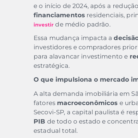
e o início de 2024, após a
redução
financiamentos
residenciais, p
de médio padrão.
investir
Essa mudança impacta a
decisã
investidores e compradores prior
para alavancar investimento e
re
estratégica.
O que impulsiona o mercado im
A alta demanda imobiliária em S
fatores
macroeconômicos
e urba
Secovi-SP, a capital paulista é r
PIB
de todo o estado e concentr
estadual total.