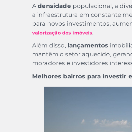
A
densidade
populacional, a div
a infraestrutura em constante me
para novos investimentos, aume
.
valorização dos imóveis
Além disso,
lançamentos
imobili
mantêm o setor aquecido, geran
moradores e investidores intere
Melhores bairros para investir