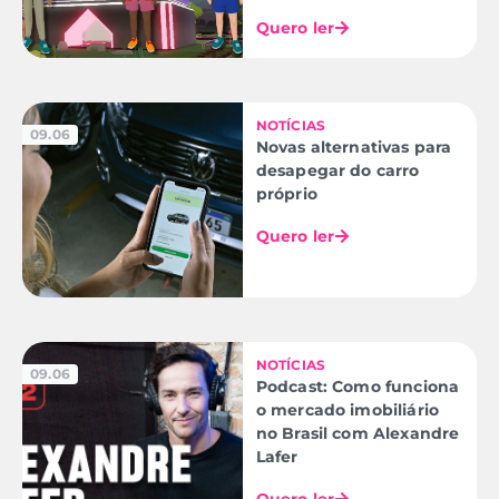
Quero ler
NOTÍCIAS
09.06
Novas alternativas para
desapegar do carro
próprio
Quero ler
NOTÍCIAS
09.06
Podcast: Como funciona
o mercado imobiliário
no Brasil com Alexandre
Lafer
Quero ler