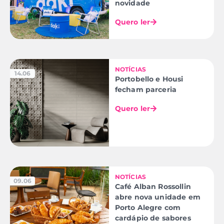
novidade
Quero ler
NOTÍCIAS
14.06
Portobello e Housi
fecham parceria
Quero ler
NOTÍCIAS
09.06
Café Alban Rossollin
abre nova unidade em
Porto Alegre com
cardápio de sabores