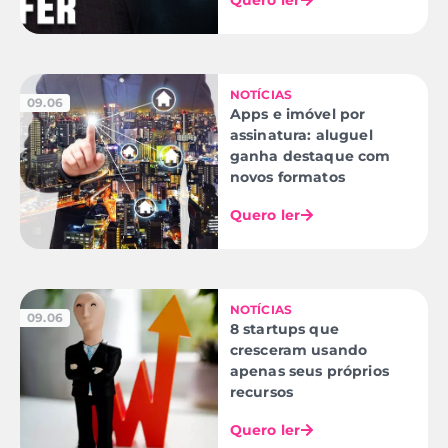
NOTÍCIAS
09.06
Apps e imóvel por
assinatura: aluguel
ganha destaque com
novos formatos
Quero ler
NOTÍCIAS
09.06
8 startups que
cresceram usando
apenas seus próprios
recursos
Quero ler