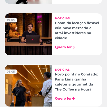
NOTÍCIAS
19.05
Boom da locação flexível
cria novo mercado e
atrai investidores na
cidade
Quero ler
NOTÍCIAS
08.05
Novo point no Condado:
Faria Lima ganha
cafeteria gourmet da
The Coffee na Housi
Quero ler