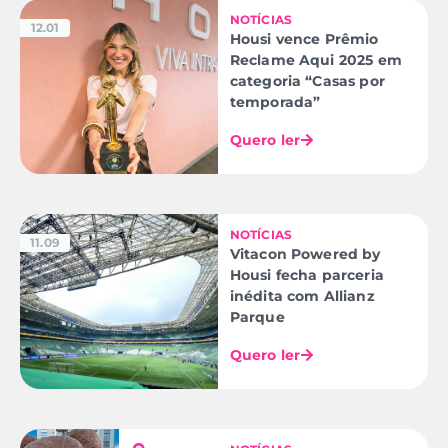
NOTÍCIAS
12.01
Housi vence Prêmio
Reclame Aqui 2025 em
categoria “Casas por
temporada”
Quero ler
NOTÍCIAS
11.09
Vitacon Powered by
Housi fecha parceria
inédita com Allianz
Parque
Quero ler