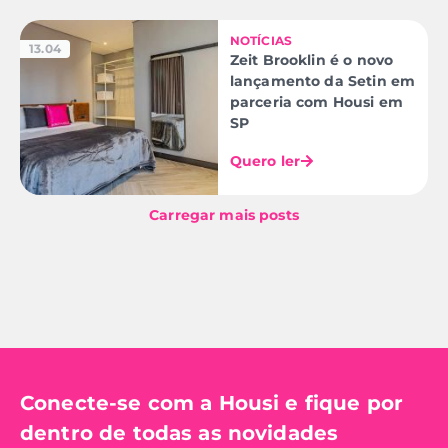
NOTÍCIAS
13.04
Zeit Brooklin é o novo
lançamento da Setin em
parceria com Housi em
SP
Quero ler
Carregar mais posts
Conecte-se com a Housi e fique por
dentro de todas as novidades