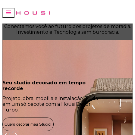
Conectamos você ao futuro dos projetos de moradia.
Investimento e Tecnologia sem burocracia.
Seu studio decorado em tempo
O que já er
recorde
melhor!
Projeto, obra, mobília e instalação. Tudo
More na Hous
em um só pacote com a Housi Decor
praticidade e
Turbo.
Quero decorar meu Studio!