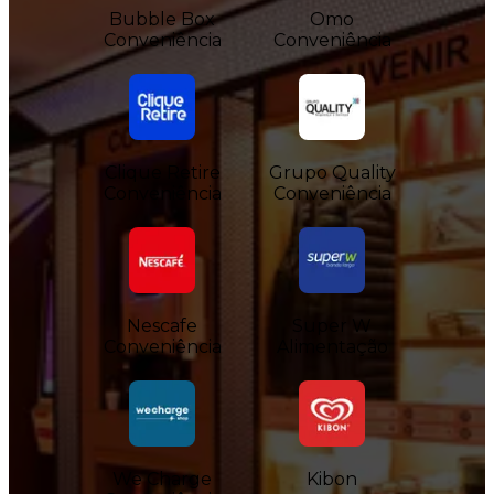
Bubble Box
Omo
Conveniência
Conveniência
Clique Retire
Grupo Quality
Conveniência
Conveniência
Nescafe
Super W
Conveniência
Alimentação
We Charge
Kibon