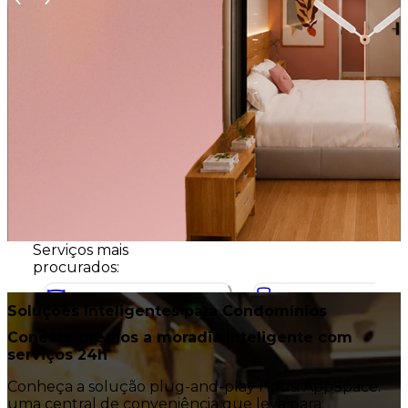
Serviços mais
procurados:
Soluções Inteligentes para Condomínios
Morar
Decorar
Conecte prédios a moradia inteligente com
serviços 24h
Moradia inteligente e flexível para ficar
Solução completa de arquitetura
o tempo que quiser.
gestão para rentabilizar mais.
Conheça a solução plug-and-play Housi AppSpace:
uma central de conveniência que leva para