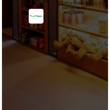
Conveniência
Confira todos os
parceiros no
AppSpace
Tuim Box