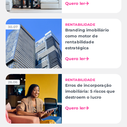
Quero ler
RENTABILIDADE
30.07
Branding imobiliário
como motor de
rentabilidade
estratégica
Quero ler
RENTABILIDADE
26.06
Erros de incorporação
imobiliária: 5 riscos que
destroem o lucro
Quero ler