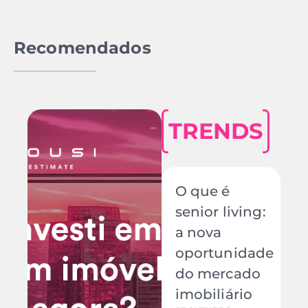
Recomendados
TRENDS
D
O que é
C
senior living:
H
25
a nova
Qu
oportunidade
Ho
do mercado
am
imobiliário
ac